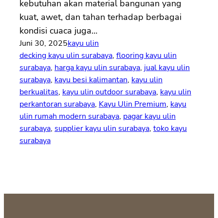
kebutuhan akan material bangunan yang
kuat, awet, dan tahan terhadap berbagai
kondisi cuaca juga…
Juni 30, 2025
kayu ulin
decking kayu ulin surabaya
, 
flooring kayu ulin
surabaya
, 
harga kayu ulin surabaya
, 
jual kayu ulin
surabaya
, 
kayu besi kalimantan
, 
kayu ulin
berkualitas
, 
kayu ulin outdoor surabaya
, 
kayu ulin
perkantoran surabaya
, 
Kayu Ulin Premium
, 
kayu
ulin rumah modern surabaya
, 
pagar kayu ulin
surabaya
, 
supplier kayu ulin surabaya
, 
toko kayu
surabaya