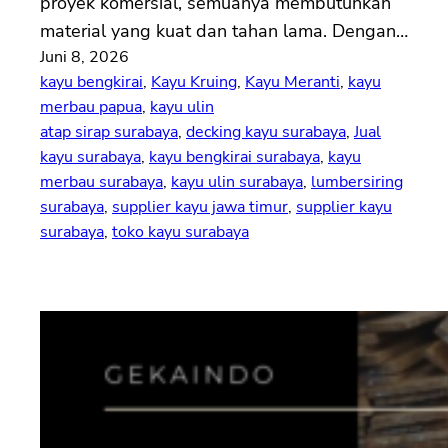
proyek komersial, semuanya membutuhkan
material yang kuat dan tahan lama. Dengan…
Juni 8, 2026
kayu bengkirai
, 
Kayu Kruing
, 
Kayu Meranti
, 
kayu
merbau papua
, 
kayu ulin
atap sirap surabaya
, 
decking kayu surabaya
, 
Jual
kayu surabaya
, 
kayu bengkirai surabaya
, 
kayu
merbau surabaya
, 
kayu ulin surabaya
, 
lumbersiring
surabaya
, 
supplier kayu jawa timur
, 
supplier kayu
surabaya
, 
toko kayu surabaya