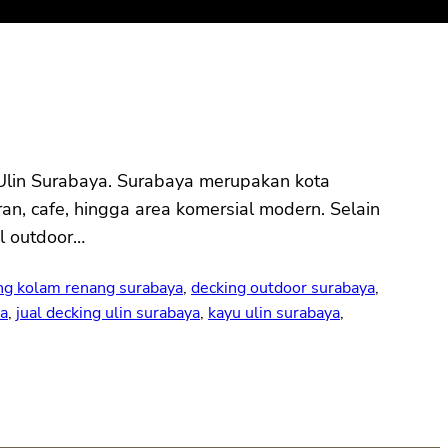
Ulin Surabaya. Surabaya merupakan kota
an, cafe, hingga area komersial modern. Selain
l outdoor…
ng kolam renang surabaya
, 
decking outdoor surabaya
, 
ya
, 
jual decking ulin surabaya
, 
kayu ulin surabaya
, 