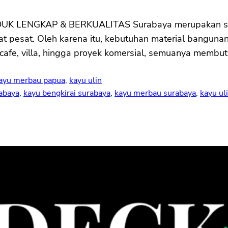
ENGKAP & BERKUALITAS Surabaya merupakan salah 
 pesat. Oleh karena itu, kebutuhan material bangunan 
cafe, villa, hingga proyek komersial, semuanya membut
ayu merbau papua
, 
kayu ulin
rabaya
, 
kayu bengkirai surabaya
, 
kayu merbau surabaya
, 
kayu ul