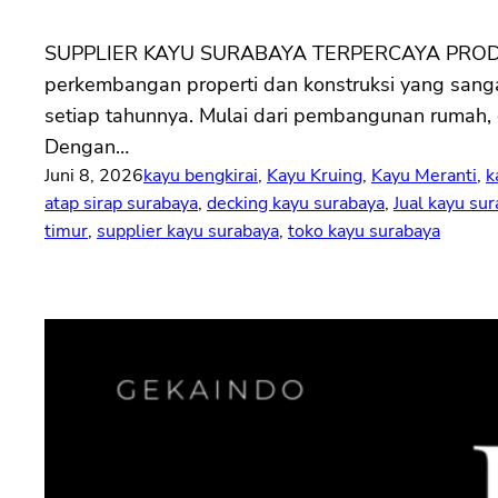
SUPPLIER KAYU SURABAYA TERPERCAYA PRODUK L
perkembangan properti dan konstruksi yang sangat
setiap tahunnya. Mulai dari pembangunan rumah, 
Dengan…
Juni 8, 2026
kayu bengkirai
, 
Kayu Kruing
, 
Kayu Meranti
, 
k
atap sirap surabaya
, 
decking kayu surabaya
, 
Jual kayu su
timur
, 
supplier kayu surabaya
, 
toko kayu surabaya