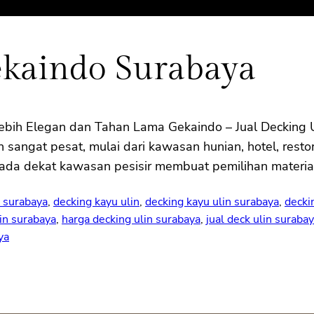
ekaindo Surabaya
ebih Elegan dan Tahan Lama Gekaindo – Jual Decking 
sangat pesat, mulai dari kawasan hunian, hotel, restor
erada dekat kawasan pesisir membuat pemilihan materia
é surabaya
, 
decking kayu ulin
, 
decking kayu ulin surabaya
, 
decki
in surabaya
, 
harga decking ulin surabaya
, 
jual deck ulin suraba
ya