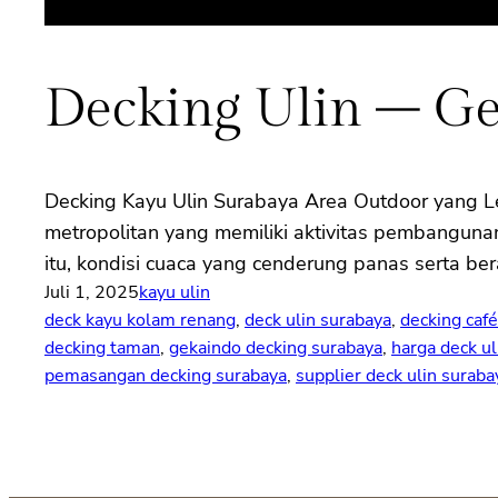
Decking Ulin – G
Decking Kayu Ulin Surabaya Area Outdoor yang L
metropolitan yang memiliki aktivitas pembangunan 
itu, kondisi cuaca yang cenderung panas serta b
Juli 1, 2025
kayu ulin
deck kayu kolam renang
, 
deck ulin surabaya
, 
decking caf
decking taman
, 
gekaindo decking surabaya
, 
harga deck ul
pemasangan decking surabaya
, 
supplier deck ulin suraba