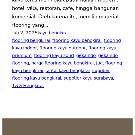
hotel, villa, restoran, cafe, hingga bangunan
komersial. Oleh karena itu, memilih material
flooring yang…
Juli 2, 2025
kayu bengkirai
flooring bengkirai
, 
flooring kayu bengkirai
, 
flooring
kayu indoor
, 
flooring kayu outdoor
, 
flooring kayu
premium
, 
flooring kayu solid
, 
gekaindo
, 
gekaindo
flooring
, 
harga flooring kayu bengkirai
, 
jual flooring
kayu bengkirai
, 
lantai kayu bengkirai
, 
supplier
flooring kayu bengkirai
, 
supplier kayu surabaya
, 
T&G Bengkirai