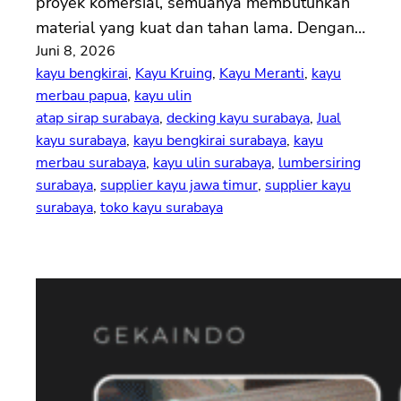
proyek komersial, semuanya membutuhkan
material yang kuat dan tahan lama. Dengan…
Juni 8, 2026
kayu bengkirai
, 
Kayu Kruing
, 
Kayu Meranti
, 
kayu
merbau papua
, 
kayu ulin
atap sirap surabaya
, 
decking kayu surabaya
, 
Jual
kayu surabaya
, 
kayu bengkirai surabaya
, 
kayu
merbau surabaya
, 
kayu ulin surabaya
, 
lumbersiring
surabaya
, 
supplier kayu jawa timur
, 
supplier kayu
surabaya
, 
toko kayu surabaya