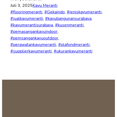
Juli 3, 2025
Kayu Meranti
#flooringmeranti
, 
#Gekaindo
, 
#jeniskayumeranti
, 
#jualkayumeranti
, 
#kayubangunansurabaya
, 
#kayumerantisurabaya
, 
#kusenmeranti
, 
#pemasangankayuindoor
, 
#pemsangankayuoutdoor
, 
#perawatankayumeranti
, 
#plafondmeranti
, 
#supplierkayumeranti
, 
#ukurankayumeranti