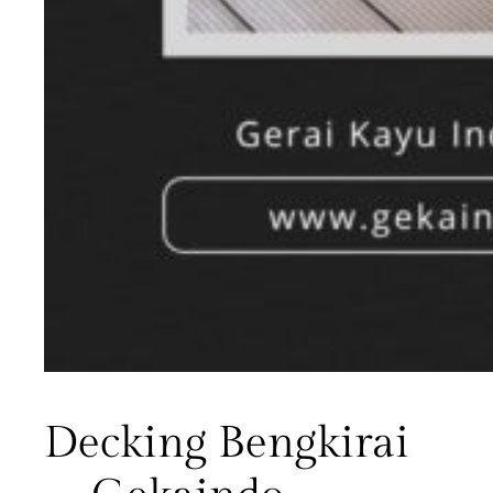
Decking Bengkirai