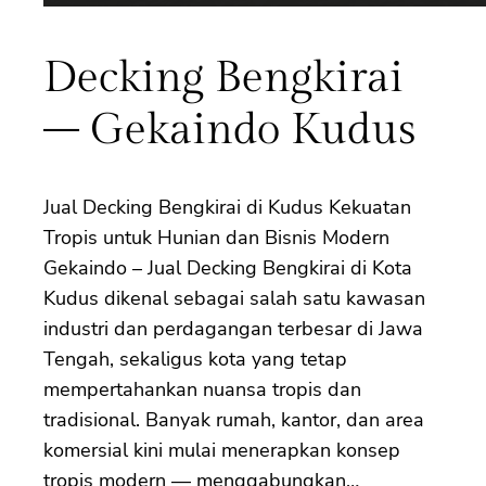
Decking Bengkirai
– Gekaindo Kudus
Jual Decking Bengkirai di Kudus Kekuatan
Tropis untuk Hunian dan Bisnis Modern
Gekaindo – Jual Decking Bengkirai di Kota
Kudus dikenal sebagai salah satu kawasan
industri dan perdagangan terbesar di Jawa
Tengah, sekaligus kota yang tetap
mempertahankan nuansa tropis dan
tradisional. Banyak rumah, kantor, dan area
komersial kini mulai menerapkan konsep
tropis modern — menggabungkan…