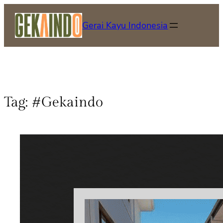
Gerai Kayu Indonesia
Tag:
#Gekaindo