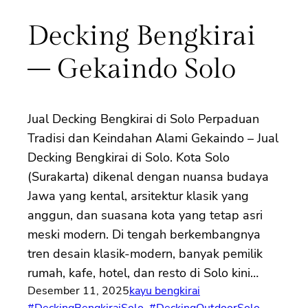
Decking Bengkirai
– Gekaindo Solo
Jual Decking Bengkirai di Solo Perpaduan
Tradisi dan Keindahan Alami Gekaindo – Jual
Decking Bengkirai di Solo. Kota Solo
(Surakarta) dikenal dengan nuansa budaya
Jawa yang kental, arsitektur klasik yang
anggun, dan suasana kota yang tetap asri
meski modern. Di tengah berkembangnya
tren desain klasik-modern, banyak pemilik
rumah, kafe, hotel, dan resto di Solo kini…
Desember 11, 2025
kayu bengkirai
#DeckingBengkiraiSolo
, 
#DeckingOutdoorSolo
, 