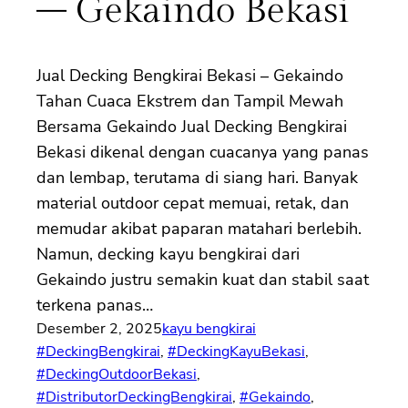
– Gekaindo Bekasi
Jual Decking Bengkirai Bekasi – Gekaindo
Tahan Cuaca Ekstrem dan Tampil Mewah
Bersama Gekaindo Jual Decking Bengkirai
Bekasi dikenal dengan cuacanya yang panas
dan lembap, terutama di siang hari. Banyak
material outdoor cepat memuai, retak, dan
memudar akibat paparan matahari berlebih.
Namun, decking kayu bengkirai dari
Gekaindo justru semakin kuat dan stabil saat
terkena panas…
Desember 2, 2025
kayu bengkirai
#DeckingBengkirai
, 
#DeckingKayuBekasi
, 
#DeckingOutdoorBekasi
, 
#DistributorDeckingBengkirai
, 
#Gekaindo
, 