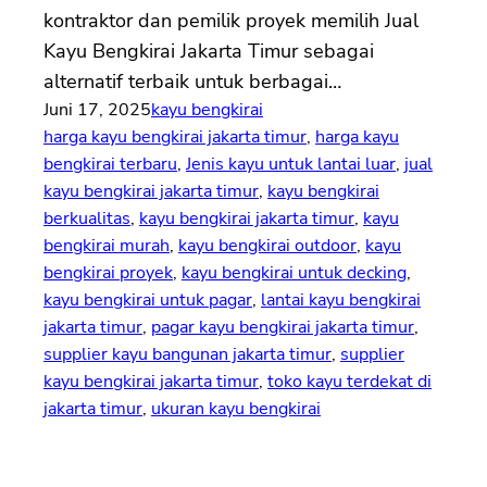
kontraktor dan pemilik proyek memilih Jual
Kayu Bengkirai Jakarta Timur sebagai
alternatif terbaik untuk berbagai…
Juni 17, 2025
kayu bengkirai
harga kayu bengkirai jakarta timur
, 
harga kayu
bengkirai terbaru
, 
Jenis kayu untuk lantai luar
, 
jual
kayu bengkirai jakarta timur
, 
kayu bengkirai
berkualitas
, 
kayu bengkirai jakarta timur
, 
kayu
bengkirai murah
, 
kayu bengkirai outdoor
, 
kayu
bengkirai proyek
, 
kayu bengkirai untuk decking
, 
kayu bengkirai untuk pagar
, 
lantai kayu bengkirai
jakarta timur
, 
pagar kayu bengkirai jakarta timur
, 
supplier kayu bangunan jakarta timur
, 
supplier
kayu bengkirai jakarta timur
, 
toko kayu terdekat di
jakarta timur
, 
ukuran kayu bengkirai