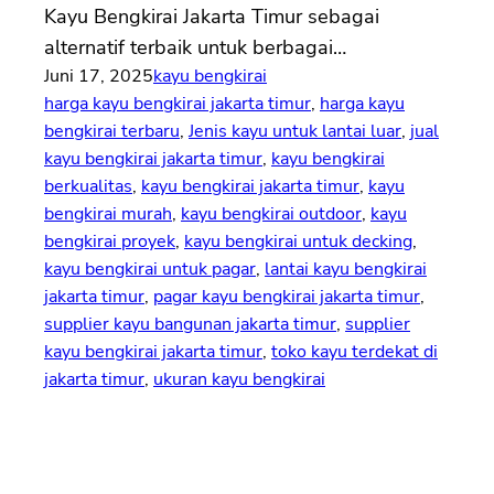
Kayu Bengkirai Jakarta Timur sebagai
alternatif terbaik untuk berbagai…
Juni 17, 2025
kayu bengkirai
harga kayu bengkirai jakarta timur
, 
harga kayu
bengkirai terbaru
, 
Jenis kayu untuk lantai luar
, 
jual
kayu bengkirai jakarta timur
, 
kayu bengkirai
berkualitas
, 
kayu bengkirai jakarta timur
, 
kayu
bengkirai murah
, 
kayu bengkirai outdoor
, 
kayu
bengkirai proyek
, 
kayu bengkirai untuk decking
, 
kayu bengkirai untuk pagar
, 
lantai kayu bengkirai
jakarta timur
, 
pagar kayu bengkirai jakarta timur
, 
supplier kayu bangunan jakarta timur
, 
supplier
kayu bengkirai jakarta timur
, 
toko kayu terdekat di
jakarta timur
, 
ukuran kayu bengkirai