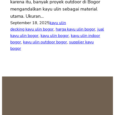
karena itu, banyak proyek outdoor di Bogor
mengandalkan kayu ulin sebagai material
utama. Ukuran…
September 18, 2025
kayu ulin
decking kayu ulin bogor
, 
harga kayu ulin bogor
, 
jual
kayu ulin bogor
, 
kayu ulin bogor
, 
kayu ulin indoor
bogor
, 
kayu ulin outdoor bogor
, 
supplier kayu
bogor