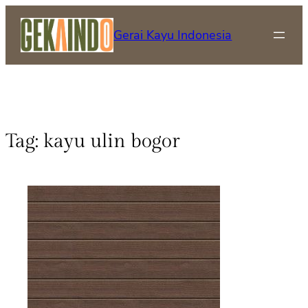
Gerai Kayu Indonesia
Tag:
kayu ulin bogor