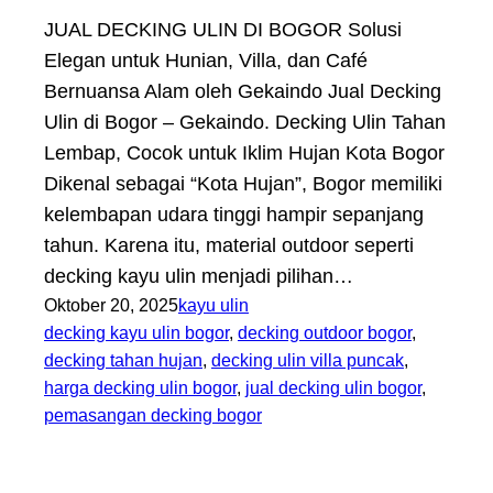
JUAL DECKING ULIN DI BOGOR Solusi
Elegan untuk Hunian, Villa, dan Café
Bernuansa Alam oleh Gekaindo Jual Decking
Ulin di Bogor – Gekaindo. Decking Ulin Tahan
Lembap, Cocok untuk Iklim Hujan Kota Bogor
Dikenal sebagai “Kota Hujan”, Bogor memiliki
kelembapan udara tinggi hampir sepanjang
tahun. Karena itu, material outdoor seperti
decking kayu ulin menjadi pilihan…
Oktober 20, 2025
kayu ulin
decking kayu ulin bogor
, 
decking outdoor bogor
, 
decking tahan hujan
, 
decking ulin villa puncak
, 
harga decking ulin bogor
, 
jual decking ulin bogor
, 
pemasangan decking bogor