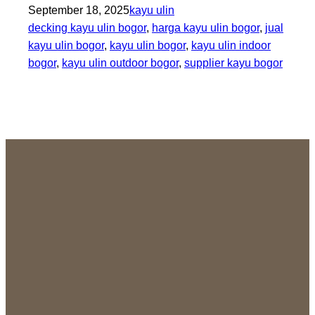
September 18, 2025
kayu ulin
decking kayu ulin bogor
, 
harga kayu ulin bogor
, 
jual
kayu ulin bogor
, 
kayu ulin bogor
, 
kayu ulin indoor
bogor
, 
kayu ulin outdoor bogor
, 
supplier kayu bogor