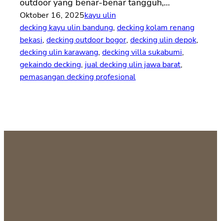
outdoor yang benar-benar tangguh,…
Oktober 16, 2025
kayu ulin
decking kayu ulin bandung
, 
decking kolam renang
bekasi
, 
decking outdoor bogor
, 
decking ulin depok
, 
decking ulin karawang
, 
decking villa sukabumi
, 
gekaindo decking
, 
jual decking ulin jawa barat
, 
pemasangan decking profesional