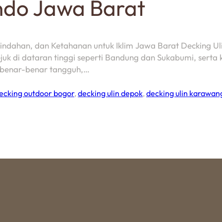
indo Jawa Barat
han, dan Ketahanan untuk Iklim Jawa Barat Decking Ulin
ejuk di dataran tinggi seperti Bandung dan Sukabumi, serta 
g benar-benar tangguh,…
ecking outdoor bogor
,
decking ulin depok
,
decking ulin karawan