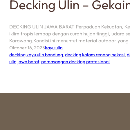
Decking Ulin – Geka
DECKING ULIN JAWA BARAT Perpaduan Kekuatan, Keinda
iklim tropis lembap dengan curah hujan tinggi, udara s
Karawang.Kondisi ini menuntut material outdoor yan
Oktober 16, 2025
kayu ulin
decking kayu ulin bandung
,
decking kolam renang bekasi
,
d
ulin jawa barat
,
pemasangan decking profesional