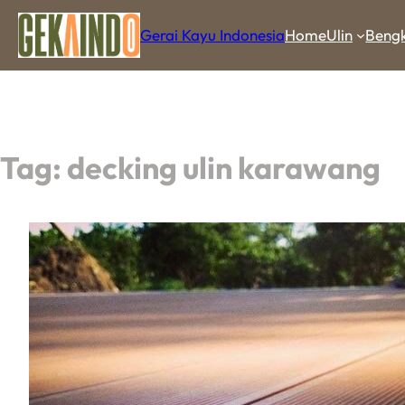
Gerai Kayu Indonesia
Home
Ulin
Bengk
Tag:
decking ulin karawang