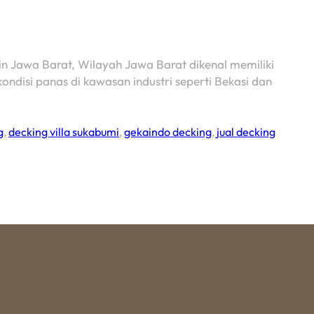
 Jawa Barat, Wilayah Jawa Barat dikenal memiliki
kondisi panas di kawasan industri seperti Bekasi dan
g
,
decking villa sukabumi
,
gekaindo decking
,
jual decking