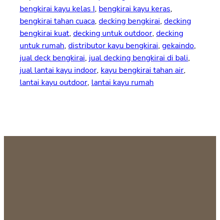
bengkirai kayu kelas I
, 
bengkirai kayu keras
, 
bengkirai tahan cuaca
, 
decking bengkirai
, 
decking
bengkirai kuat
, 
decking untuk outdoor
, 
decking
untuk rumah
, 
distributor kayu bengkirai
, 
gekaindo
, 
jual deck bengkirai
, 
jual decking bengkirai di bali
, 
jual lantai kayu indoor
, 
kayu bengkirai tahan air
, 
lantai kayu outdoor
, 
lantai kayu rumah