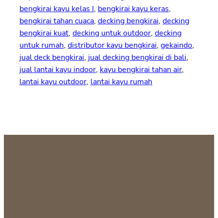
bengkirai kayu kelas I
, 
bengkirai kayu keras
, 
bengkirai tahan cuaca
, 
decking bengkirai
, 
decking
bengkirai kuat
, 
decking untuk outdoor
, 
decking
untuk rumah
, 
distributor kayu bengkirai
, 
gekaindo
, 
jual deck bengkirai
, 
jual decking bengkirai di bali
, 
jual lantai kayu indoor
, 
kayu bengkirai tahan air
, 
lantai kayu outdoor
, 
lantai kayu rumah