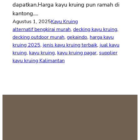
dapatkan.Harga kayu kruing pun ramah di
kantong.…
Agustus 1, 2025
Kayu Kruing
alternatif bengkirai murah
, 
decking kayu kruing
, 
decking outdoor murah
, 
gekaindo
, 
harga kayu
kruing 2025
, 
jenis kayu kruing terbaik
, 
jual kayu
kruing
, 
kayu kruing
, 
kayu kruing pagar
, 
supplier
kayu kruing Kalimantan