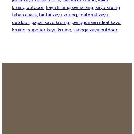
kruing outdoor
, 
kayu kruing semarang
, 
kayu kruing
tahan cuaca
, 
lantai kayu kruing
, 
material kayu
outdoor
, 
pagar kayu kruing
, 
penggunaan ideal kayu
kruing
, 
supplier kayu kruing
, 
tangga kayu outdoor