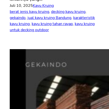
Juli 10, 2025
Kayu Kruing
berat jenis kayu kruing
, 
decking kayu kruing
, 
gekaindo
, 
jual kayu kruing Bandung
, 
karakteristik
kayu kruing
, 
kayu kruing tahan rayap
, 
kayu kruing
untuk decking outdoor