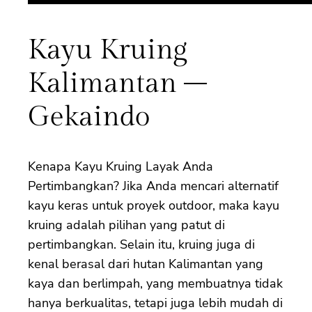
Kayu Kruing
Kalimantan –
Gekaindo
Kenapa Kayu Kruing Layak Anda
Pertimbangkan? Jika Anda mencari alternatif
kayu keras untuk proyek outdoor, maka kayu
kruing adalah pilihan yang patut di
pertimbangkan. Selain itu, kruing juga di
kenal berasal dari hutan Kalimantan yang
kaya dan berlimpah, yang membuatnya tidak
hanya berkualitas, tetapi juga lebih mudah di