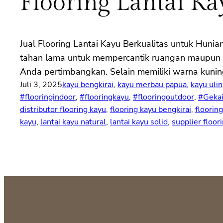
Flooring Lantai K
Jual Flooring Lantai Kayu Berkualitas untuk Hun
tahan lama untuk mempercantik ruangan maupun are
Anda pertimbangkan. Selain memiliki warna kunin
Juli 3, 2025
kayu bengkirai
, 
kayu merbau papua
, 
kayu ulin
#flooringindoor
, 
#flooringkayu
, 
#flooringoutdoor
, 
#Geka
distributor flooring kayu
, 
flooring kayu bengkirai
, 
floorin
kayu
, 
lantai kayu natural
, 
lantai kayu solid
, 
supplier floor