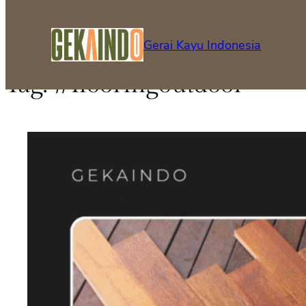
Gerai Kayu Indonesia
Tag:
#flooringoutdoor