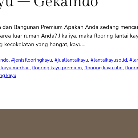
ayu – Gekaindo
ian dan Bangunan Premium Apakah Anda sedang mencari 
a luar rumah Anda? Jika iya, maka flooring lantai kay
g kecokelatan yang hangat, kayu…
indo
, 
#jenisflooringkayu
, 
#juallantaikayu
, 
#lantaikayusolid
, 
#la
g kayu merbau
, 
flooring kayu premium
, 
flooring kayu ulin
, 
floori
ing kayu