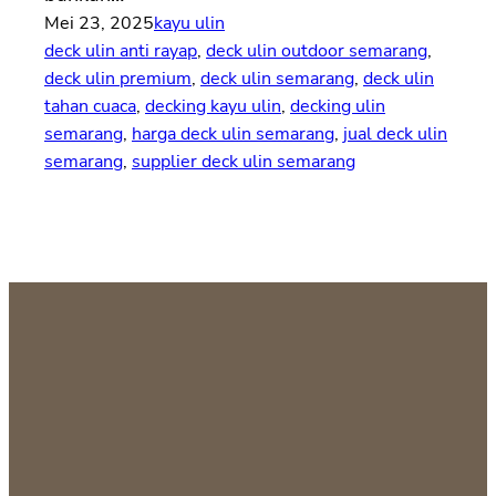
Mei 23, 2025
kayu ulin
deck ulin anti rayap
, 
deck ulin outdoor semarang
, 
deck ulin premium
, 
deck ulin semarang
, 
deck ulin
tahan cuaca
, 
decking kayu ulin
, 
decking ulin
semarang
, 
harga deck ulin semarang
, 
jual deck ulin
semarang
, 
supplier deck ulin semarang