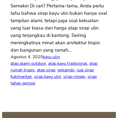
Semakin Di cari? Pertama-tama, Anda perlu
tahu bahwa sirap kayu ulin bukan hanya soal
tampilan alami, tetapi juga soal kekuatan
yang luar biasa dan harga atap sirap ulin
yang terjangkau di kantong. Seiring
meningkatnya minat akan arsitektur tropis
dan bangunan yang ramah…
Agustus 4, 2025
kayu ulin
atap alami outdoor
, 
atap kayu tradisional
, 
atap
rumah tropis
, 
atap sirap
, 
gekaindo
, 
jual sirap
Kalimantan
, 
sirap kayu ulin
, 
sirap ringan
, 
sirap
tahan gempa