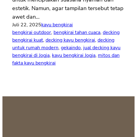
estetik. Namun, agar tampilan tersebut tetap
awet dan…
Juli 22, 2025
kayu bengkirai
bengkirai outdoor
, 
bengkirai tahan cuaca
, 
decking
bengkirai kuat
, 
decking kayu bengkirai
, 
decking
untuk rumah modern
, 
gekaindo
, 
jual decking kayu
bengkirai di Jogja
, 
kayu bengkirai Jogja
, 
mitos dan
fakta kayu bengkirai