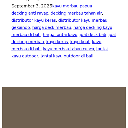
September 3, 2025
kayu merbau papua
decking anti rayap
, 
decking merbau tahan air
, 
distributor kayu keras
, 
distributor kayu merbau
, 
gekaindo
, 
harga deck merbau
, 
harga decking kayu
merbau di bali
, 
harga lantai kayu
, 
jual deck bali
, 
jual
decking merbau
, 
kayu keras
, 
kayu kuat
, 
kayu
merbau di bali
, 
kayu merbau tahan cuaca
, 
lantai
kayu outdoor
, 
lantai kayu outdoor di bali