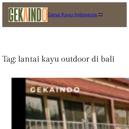
Gerai Kayu Indonesia
Tag:
lantai kayu outdoor di bali