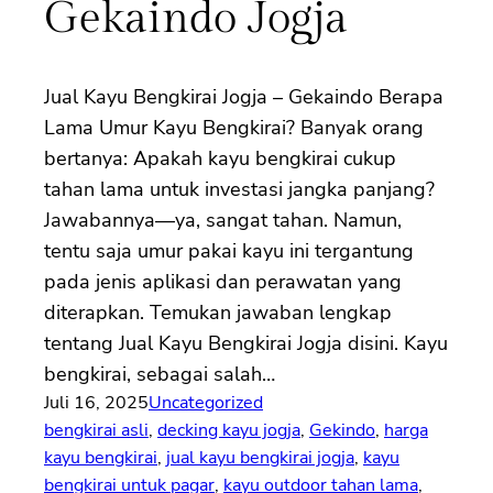
Gekaindo Jogja
Jual Kayu Bengkirai Jogja – Gekaindo Berapa
Lama Umur Kayu Bengkirai? Banyak orang
bertanya: Apakah kayu bengkirai cukup
tahan lama untuk investasi jangka panjang?
Jawabannya—ya, sangat tahan. Namun,
tentu saja umur pakai kayu ini tergantung
pada jenis aplikasi dan perawatan yang
diterapkan. Temukan jawaban lengkap
tentang Jual Kayu Bengkirai Jogja disini. Kayu
bengkirai, sebagai salah…
Juli 16, 2025
Uncategorized
bengkirai asli
, 
decking kayu jogja
, 
Gekindo
, 
harga
kayu bengkirai
, 
jual kayu bengkirai jogja
, 
kayu
bengkirai untuk pagar
, 
kayu outdoor tahan lama
, 