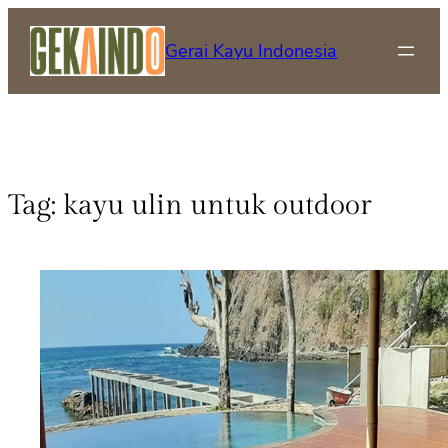
Gerai Kayu Indonesia
Tag:
kayu ulin untuk outdoor