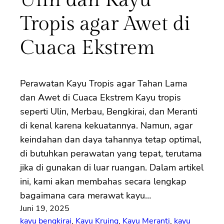
Tropis agar Awet di
Cuaca Ekstrem
Perawatan Kayu Tropis agar Tahan Lama
dan Awet di Cuaca Ekstrem Kayu tropis
seperti Ulin, Merbau, Bengkirai, dan Meranti
di kenal karena kekuatannya. Namun, agar
keindahan dan daya tahannya tetap optimal,
di butuhkan perawatan yang tepat, terutama
jika di gunakan di luar ruangan. Dalam artikel
ini, kami akan membahas secara lengkap
bagaimana cara merawat kayu…
Juni 19, 2025
kayu bengkirai
, 
Kayu Kruing
, 
Kayu Meranti
, 
kayu