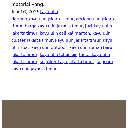
material yang…
Juni 16, 2025
kayu ulin
decking kayu ulin jakarta timur
, 
decking ulin jakarta
timur
, 
harga kayu ulin jakarta timur
, 
jual kayu ulin
jakarta timur
, 
kayu ulin asli kalimantan
, 
kayu ulin
cluster jakarta timur
, 
kayu ulin jakarta timur
, 
kayu
ulin kuat
, 
kayu ulin outdoor
, 
kayu ulin rumah baru
jakarta timur
, 
kayu ulin tahan air
, 
lantai kayu ulin
jakarta timur
, 
supplier kayu jakarta timur
, 
supplier
kayu ulin jakarta timur