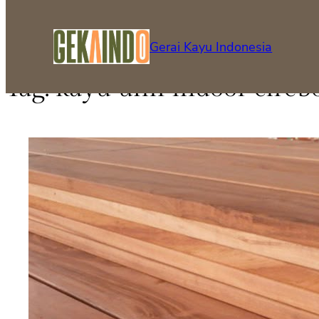
Gerai Kayu Indonesia
Tag:
kayu ulin indoor cireb