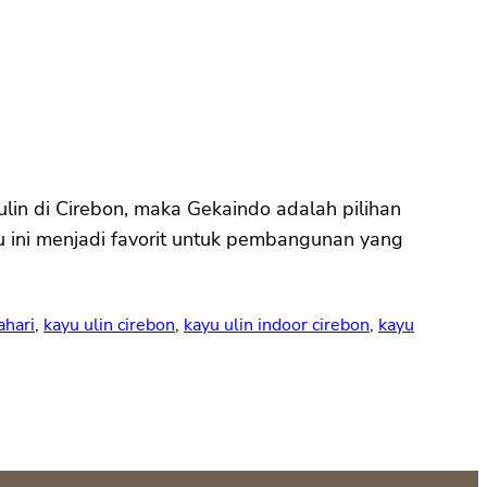
lin di Cirebon, maka Gekaindo adalah pilihan
yu ini menjadi favorit untuk pembangunan yang
ahari
, 
kayu ulin cirebon
, 
kayu ulin indoor cirebon
, 
kayu