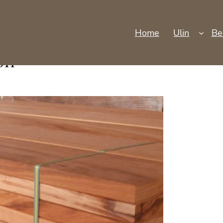
Home
Ulin
Be
on