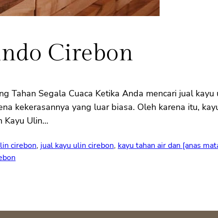
indo Cirebon
ang Tahan Segala Cuaca Ketika Anda mencari jual kayu u
rena kekerasannya yang luar biasa. Oleh karena itu, ka
n Kayu Ulin…
lin cirebon
, 
jual kayu ulin cirebon
, 
kayu tahan air dan [anas mat
rebon