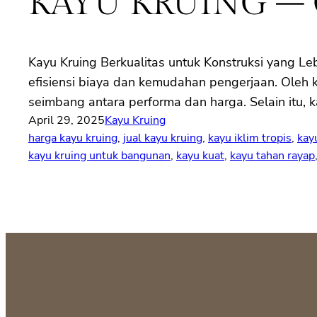
KAYU KRUING –
Kayu Kruing Berkualitas untuk Konstruksi yang Leb
efisiensi biaya dan kemudahan pengerjaan. Oleh k
seimbang antara performa dan harga. Selain itu, k
April 29, 2025
Kayu Kruing
harga kayu kruing
, 
jual kayu kruing
, 
kayu iklim tropis
, 
kay
kayu kruing untuk bangunan
, 
kayu kuat
, 
kayu tahan rayap