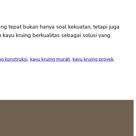
ang tepat bukan hanya soal kekuatan, tetapi juga
 kayu kruing berkualitas sebagai solusi yang
ng konstruksi
, 
kayu kruing murah
, 
kayu kruing proyek
, 