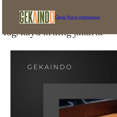
Gerai Kayu Indonesia
Tag:
kayu kruing jakarta