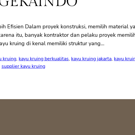
 GEKAINDO
ih Efisien Dalam proyek konstruksi, memilih material y
arena itu, banyak kontraktor dan pelaku proyek memilih
ayu kruing di kenal memiliki struktur yang…
u kruing
, 
kayu kruing berkualitas
, 
kayu kruing jakarta
, 
kayu krui
, 
supplier kayu kruing