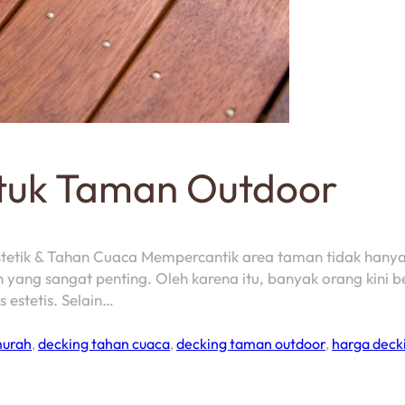
ntuk Taman Outdoor
stetik & Tahan Cuaca Mempercantik area taman tidak hany
an yang sangat penting. Oleh karena itu, banyak orang kini
 estetis. Selain…
murah
,
decking tahan cuaca
,
decking taman outdoor
,
harga deck