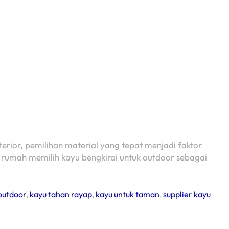
rior, pemilihan material yang tepat menjadi faktor
k rumah memilih kayu bengkirai untuk outdoor sebagai
outdoor
,
kayu tahan rayap
,
kayu untuk taman
,
supplier kayu