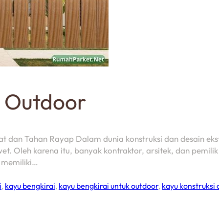
k Outdoor
t dan Tahan Rayap Dalam dunia konstruksi dan desain ekste
. Oleh karena itu, banyak kontraktor, arsitek, dan pemili
n memiliki…
i
,
kayu bengkirai
,
kayu bengkirai untuk outdoor
,
kayu konstruksi 