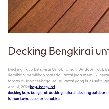
Decking Bengkirai u
Decking Kayu Bengkirai Untuk Taman Outdoor Kuat, E
demikian, pemilihan material lantai juga memiliki per
taman outdoor sebagai solusi lantai yang kuat sekaligus
April 8, 2026
kayu bengkirai
decking kayu bengkirai
,
decking natural
,
decking outdoor 
taman kayu
,
supplier bengkirai