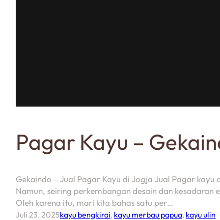
Pagar Kayu – Gekain
Gekaindo – Jual Pagar Kayu di Jogja Jual Pagar kayu 
Namun, seiring perkembangan desain dan kesadaran est
Oleh karena itu, mari kita bahas satu per…
Juli 23, 2025
kayu bengkirai
,
kayu merbau papua
,
kayu ulin