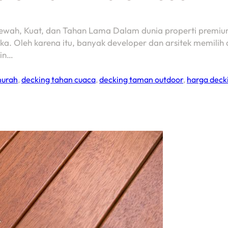
wah, Kuat, dan Tahan Lama Dalam dunia properti premium se
. Oleh karena itu, banyak developer dan arsitek memilih d
ain…
murah
,
decking tahan cuaca
,
decking taman outdoor
,
harga deck