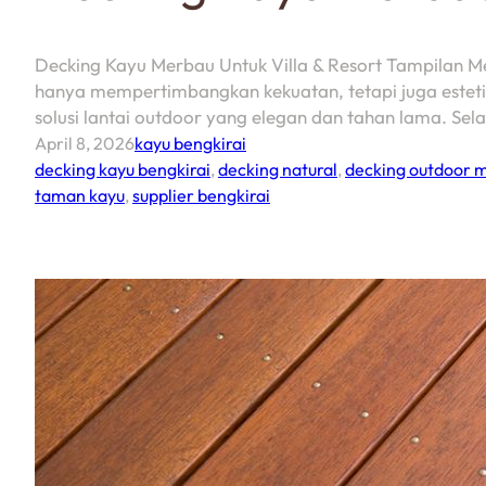
Decking Kayu Merbau Untuk Villa & Resort Tampilan Me
hanya mempertimbangkan kekuatan, tetapi juga estetika
solusi lantai outdoor yang elegan dan tahan lama. Sel
April 8, 2026
kayu bengkirai
decking kayu bengkirai
,
decking natural
,
decking outdoor 
taman kayu
,
supplier bengkirai