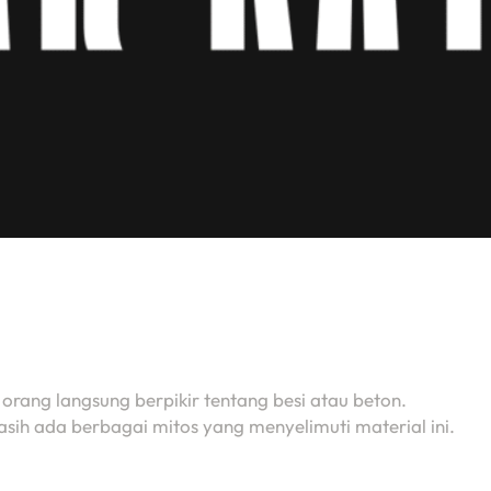
orang langsung berpikir tentang besi atau beton.
sih ada berbagai mitos yang menyelimuti material ini.