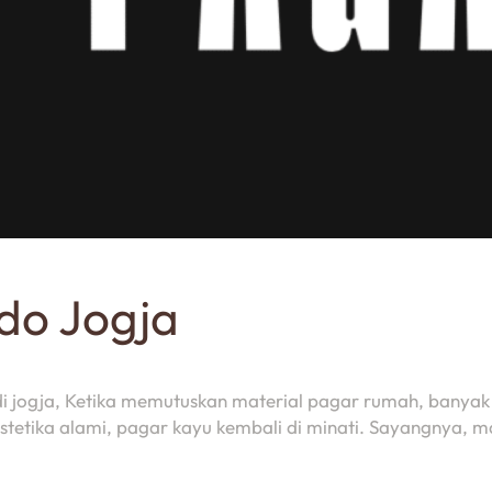
do Jogja
di jogja, Ketika memutuskan material pagar rumah, banyak 
etika alami, pagar kayu kembali di minati. Sayangnya, ma