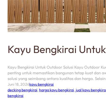
Kayu Bengkirai Untu
Kayu Bengkirai Untuk Outdoor Solusi Kayu Outdoor Kua
penting untuk memastikan bangunan tetap kuat dan awet
solusi yang seimbang antara kualitas dan harga. Selai
Juni 18, 2026
kayu bengkirai
decking bengkirai
,
harga kayu bengkirai
,
jual kayu bengkira
bengkirai