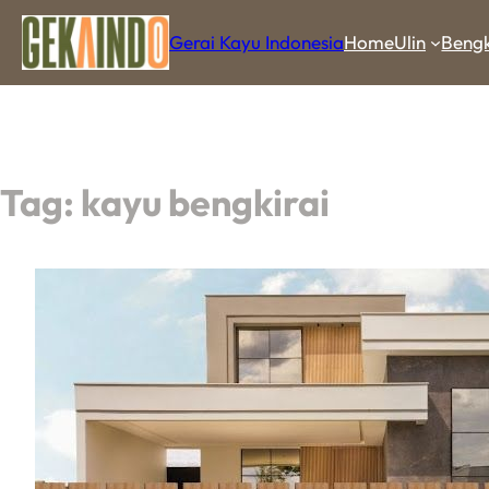
Gerai Kayu Indonesia
Home
Ulin
Bengk
Tag:
kayu bengkirai