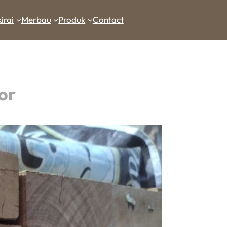
irai
Merbau
Produk
Contact
or