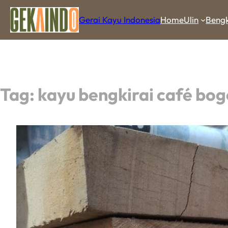
Gerai Kayu Indonesia
Home
Ulin
Bengk
Tag:
kayu bengkirai café bog