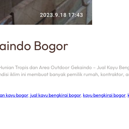
kaindo Bogor
 Hunian Tropis dan Area Outdoor Gekaindo – Jual Kayu Beng
isi iklim ini membuat banyak pemilik rumah, kontraktor, ar
an kayu bogor
,
jual kayu bengkirai bogor
,
kayu bengkirai bogor
,