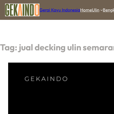
Gerai Kayu Indonesia
Home
Ulin
Bengk
Tag:
jual decking ulin semar