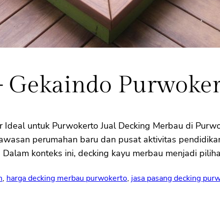
 Gekaindo Purwoker
r Ideal untuk Purwokerto Jual Decking Merbau di Purw
wasan perumahan baru dan pusat aktivitas pendidikan.
 Dalam konteks ini, decking kayu merbau menjadi pilih
h
, 
harga decking merbau purwokerto
, 
jasa pasang decking pur