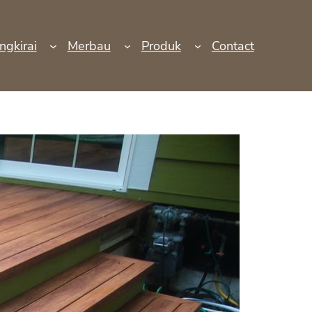
ngkirai
Merbau
Produk
Contact