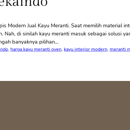
ekaindo
pis Modern Jual Kayu Meranti. Saat memilih material inte
an. Nah, di sinilah kayu meranti masuk sebagai solusi y
tengah banyaknya pilihan…
indo
, 
harga kayu meranti oven
, 
kayu interior modern
, 
meranti m