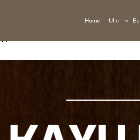
Home
Ulin
Be
ti