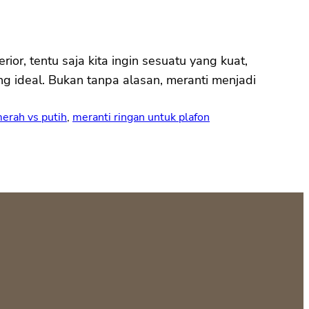
rior, tentu saja kita ingin sesuatu yang kuat,
ang ideal. Bukan tanpa alasan, meranti menjadi
erah vs putih
, 
meranti ringan untuk plafon