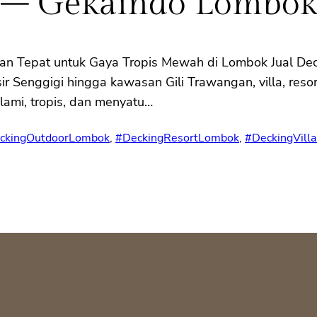
i – Gekaindo Lombo
han Tepat untuk Gaya Tropis Mewah di Lombok Jual Dec
sir Senggigi hingga kawasan Gili Trawangan, villa, res
alami, tropis, dan menyatu…
ckingOutdoorLombok
, 
#DeckingResortLombok
, 
#DeckingVilla