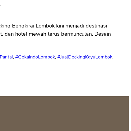
k
king Bengkirai Lombok kini menjadi destinasi
ort, dan hotel mewah terus bermunculan. Desain
Pantai
, 
#GekaindoLombok
, 
#JualDeckingKayuLombok
, 