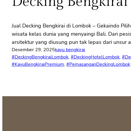
Decking Bengkira
Jual Decking Bengkirai di Lombok – Gekaindo Pili
wisata kelas dunia yang menyaingi Bali. Dari pesi
arsitektur yang diusung pun tak lepas dari unsur 
Desember 29, 2025
kayu bengkirai
#DeckingBengkiraiLombok
, 
#DeckingHotelLombok
, 
#De
#KayuBengkiraiPremium
, 
#PemasanganDeckingLombok