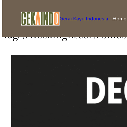
Gerai Kayu Indonesia
Home
Tag:
#DeckingResortLombo