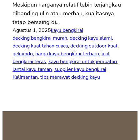
Meskipun harganya relatif lebih terjangkau
dibanding ulin atau merbau, kualitasnya
tetap bersaing di…
Agustus 1, 2025
kayu bengkirai
decking bengkirai murah
, 
decking kayu alami
, 
decking kuat tahan cuaca
, 
decking outdoor kuat
, 
gekaindo
, 
harga kayu bengkirai terbaru
, 
jual
bengkirai teras
, 
kayu bengkirai untuk jembatan
, 
lantai kayu taman
, 
supplier kayu bengkirai
Kalimantan
, 
tips merawat decking kayu