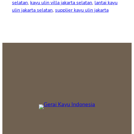
selatan
, 
kayu ulin villa jakarta selatan
, 
lantai kayu
ulin jakarta selatan
, 
supplier kayu ulin jakarta