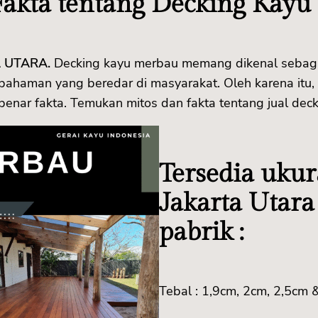
akta tentang Decking Kay
 UTARA.
Decking kayu merbau memang dikenal sebaga
hpahaman yang beredar di masyarakat. Oleh karena it
nar fakta. Temukan mitos dan fakta tentang jual deck
Tersedia uku
Jakarta Utara
pabrik :
Tebal : 1,9cm, 2cm, 2,5cm 