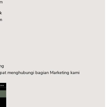
cm
ik
m
ng
dapat menghubungi bagian Marketing kami