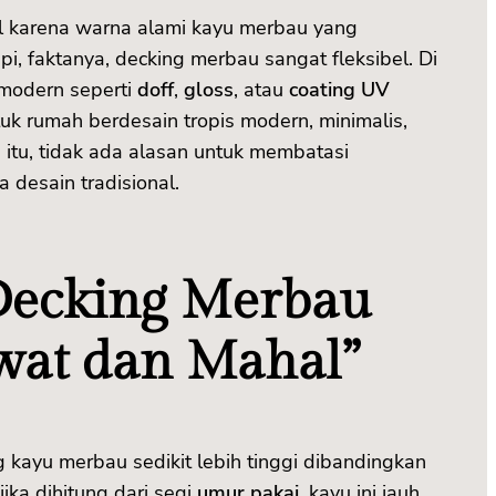
l karena warna alami kayu merbau yang
pi, faktanya, decking merbau sangat fleksibel. Di
g modern seperti
doff
,
gloss
, atau
coating UV
uk rumah berdesain tropis modern, minimalis,
i itu, tidak ada alasan untuk membatasi
desain tradisional.
Decking Merbau
awat dan Mahal”
kayu merbau sedikit lebih tinggi dibandingkan
jika dihitung dari segi
umur pakai
, kayu ini jauh