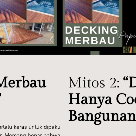
 Merbau
Mitos 2:
“
”
Hanya Co
Bangunan 
alu keras untuk dipaku.
nar. Memang benar bahwa