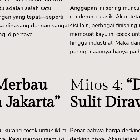
Anggapan ini sering muncu
tu adalah salah satu
cenderung klasik. Akan teta
angan yang tepat—seperti
sisi lain, berbagai finishin
sa dipasang dengan sangat
membuat kayu ini cocok unt
lagi dipercaya.
hingga industrial. Maka dar
penggunaannya hanya pada 
 Merbau
Mitos 4:
“
 Jakarta”
Sulit Dir
kurang cocok untuk iklim
Benar bahwa harga decking 
knya. Kayu merbau memiliki
decking biasa. Akan tetapi, 