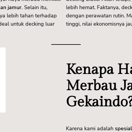
dan jamur
. Selain itu,
lebih hemat. Faktanya, de
a lebih tahan terhadap
dengan perawatan rutin. Ma
deal untuk decking luar
tinggi, nilai ekonomisnya j
Kenapa Ha
Merbau Ja
Gekaindo
Karena kami adalah
spesial