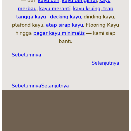
— dari
kayu ulin
,
kayu bengkirai
,
kayu
merbau
,
kayu meranti
,
kayu kruing
,
trap
tangga kayu
,
decking kayu
,
dinding kayu,
plafond kayu,
atap sirap kayu
, Flooring Kayu
hingga
pagar kayu minimalis
— kami siap
bantu
Sebelumnya
Selanjutnya
Sebelumnya
Selanjutnya