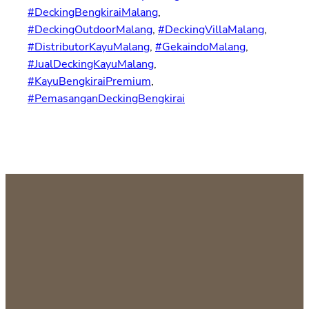
#DeckingBengkiraiMalang
, 
#DeckingOutdoorMalang
, 
#DeckingVillaMalang
, 
#DistributorKayuMalang
, 
#GekaindoMalang
, 
#JualDeckingKayuMalang
, 
#KayuBengkiraiPremium
, 
#PemasanganDeckingBengkirai