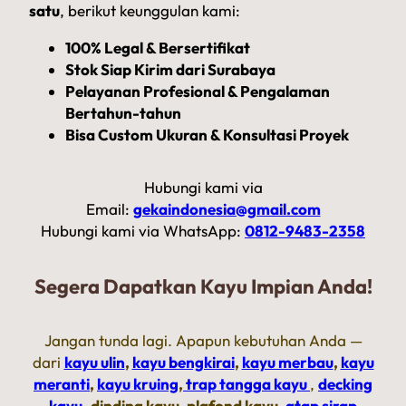
satu
, berikut keunggulan kami:
100% Legal & Bersertifikat
Stok Siap Kirim dari Surabaya
Pelayanan Profesional & Pengalaman
Bertahun-tahun
Bisa Custom Ukuran & Konsultasi Proyek
Hubungi kami via
Email:
gekaindonesia@gmail.com
Hubungi kami via WhatsApp:
0812-9483-2358
Segera Dapatkan Kayu Impian Anda!
Jangan tunda lagi. Apapun kebutuhan Anda —
dari
kayu ulin
,
kayu bengkirai
,
kayu merbau
,
kayu
meranti
,
kayu kruing
,
trap tangga kayu
,
decking
kayu
,
dinding kayu, plafond kayu,
atap sirap