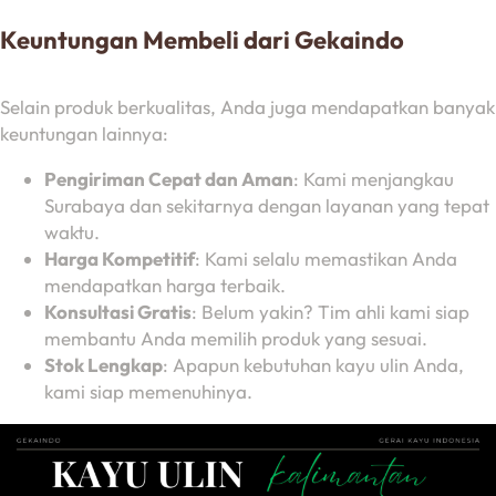
Keuntungan Membeli dari Gekaindo
Selain produk berkualitas, Anda juga mendapatkan banyak
keuntungan lainnya:
Pengiriman Cepat dan Aman
: Kami menjangkau
Surabaya dan sekitarnya dengan layanan yang tepat
waktu.
Harga Kompetitif
: Kami selalu memastikan Anda
mendapatkan harga terbaik.
Konsultasi Gratis
: Belum yakin? Tim ahli kami siap
membantu Anda memilih produk yang sesuai.
Stok Lengkap
: Apapun kebutuhan kayu ulin Anda,
kami siap memenuhinya.