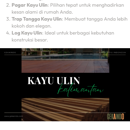
Pagar Kayu Ulin
: Pilihan tepat untuk menghadirkan
kesan alami di rumah Anda.
Trap Tangga Kayu Ulin
: Membuat tangga Anda lebih
kokoh dan elegan.
Log Kayu Ulin
: Ideal untuk berbagai kebutuhan
konstruksi besar.