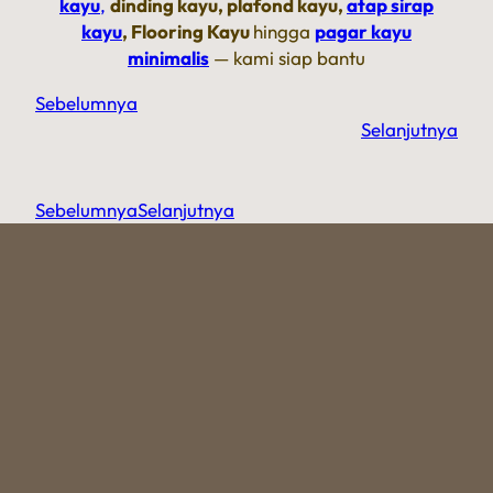
kayu
,
dinding kayu, plafond kayu,
atap sirap
kayu
, Flooring Kayu
hingga
pagar kayu
minimalis
— kami siap bantu
Sebelumnya
Selanjutnya
Sebelumnya
Selanjutnya