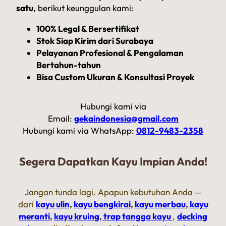
satu
, berikut keunggulan kami:
100% Legal & Bersertifikat
Stok Siap Kirim dari Surabaya
Pelayanan Profesional & Pengalaman
Bertahun-tahun
Bisa Custom Ukuran & Konsultasi Proyek
Hubungi kami via
Email:
gekaindonesia@gmail.com
Hubungi kami via WhatsApp:
0812-9483-2358
Segera Dapatkan Kayu Impian Anda!
Jangan tunda lagi. Apapun kebutuhan Anda —
dari
kayu ulin
,
kayu bengkirai
,
kayu merbau
,
kayu
meranti
,
kayu kruing
,
trap tangga kayu
,
decking