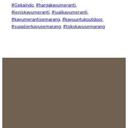
#Gekaindo
, 
#hargakayumeranti
, 
#jeniskayumeranti
, 
#jualkayumeranti
, 
#kayumerantisemarang
, 
#kayuuntukoutdoor
, 
#supplierkayusemarang
, 
#tokokayusemarang